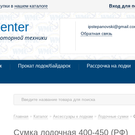
купки в
нашем каталоге
Вход для п
enter
ipstepanovski@gmail.c
Обратная связь
моторной техники
к
Прокат лодок/байдарок
Рассрочка на лодки
»
»
»
»
Главная
Каталог
Аксессуары к лодкам
Лодочные сумки
Сумка лодочная 400-450 (РФ)