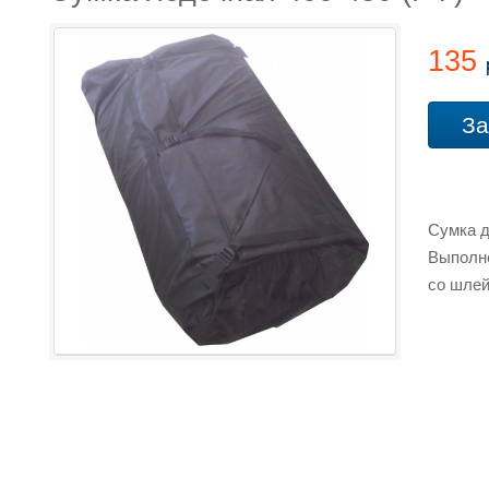
135
За
Сумка д
Выполне
со шлей